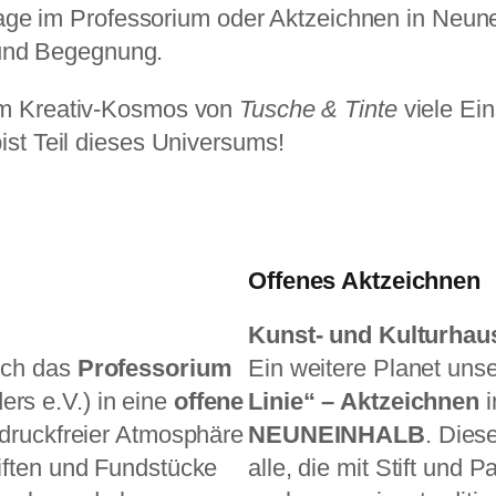
age im Professorium oder Aktzeichnen in Neune
 und Begegnung.
 im Kreativ-Kosmos von
Tusche & Tinte
viele Ein
bist Teil dieses Universums!
Offenes Aktzeichnen
Kunst- und Kulturh
ich das
Professorium
Ein weitere Planet uns
rs e.V.) in eine
offene
Linie“ – Aktzeichnen
, druckfreier Atmosphäre
NEUNEINHALB
. Dies
iften und Fundstücke
alle, die mit Stift und