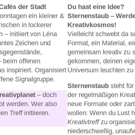
Cafés der Stadt
Du hast eine Idee?
onntagen ein kleiner &
Sternenstaub – Werde 
nschen in lockerer
Kreativkosmos!
 initiiert von Léna
Vielleicht schwebt da 
anntes Zeichen und
Format, ein Material, 
gsgegenstände,
gemeinsam kreativ zu s
– beim offenen
gekommen, deinen eige
s inspiriert. Organisiert
Universum leuchten zu 
ffene Signalgruppe.
Sternenstaub
steht für
reativplanet
– doch
der regelmäßigen Kreat
bt werden. Wer also
neue Formate oder zart
n Treff initiieren.
wollen: Wenn du Lust h
Kreativtreff
zu organisie
niederschwellig, unauf