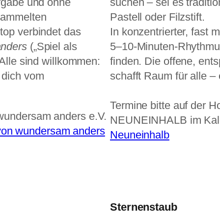
orgabe und ohne
suchen – sei es traditio
sammelten
Pastell oder Filzstift.
top verbindet das
In konzentrierter, fast 
nders
(„Spiel als
5–10-Minuten-Rhythmus
 Alle sind willkommen:
finden. Die offene, en
 dich vom
schafft Raum für alle –
Termine bitte auf der
 wundersam anders e.V.
NEUNEINHALB im Kal
on wundersam anders
Neuneinhalb
Sternenstaub